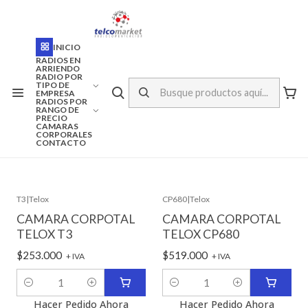
ENVÍO A TODO CHILE
Inicio
Camaras Corporales
INICIO
RADIOS EN
ARRIENDO
RADIO POR
Camaras Corporales
TIPO DE
EMPRESA
RADIOS POR
RANGO DE
PRECIO
CAMARAS
CORPORALES
FILTROS
CONTACTO
T3
|
Telox
CP680
|
Telox
CAMARA CORPOTAL
CAMARA CORPOTAL
TELOX T3
TELOX CP680
$253.000
$519.000
+ IVA
+ IVA
Cantidad
Cantidad
Hacer Pedido Ahora
Hacer Pedido Ahora