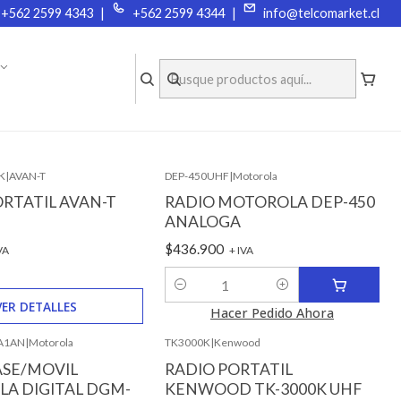
+562 2599 4343
|
+562 2599 4344
|
info@telcomarket.cl
COMPRA O ARRIENDA EQUIPOS
FILTROS
K
|
AVAN-T
DEP-450UHF
|
Motorola
ble
RTATIL AVAN-T
RADIO MOTOROLA DEP-450
ANALOGA
$436.900
VA
+ IVA
Cantidad
VER DETALLES
Hacer Pedido Ahora
A1AN
|
Motorola
TK3000K
|
Kenwood
ASE/MOVIL
RADIO PORTATIL
A DIGITAL DGM-
KENWOOD TK-3000K UHF