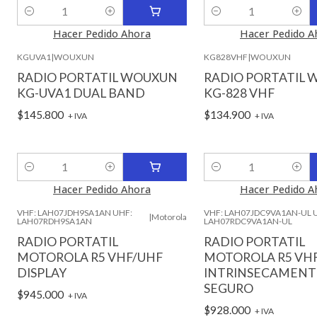
Cantidad
Cantidad
Hacer Pedido Ahora
Hacer Pedido A
KGUVA1
|
WOUXUN
KG828VHF
|
WOUXUN
RADIO PORTATIL WOUXUN
RADIO PORTATIL
KG-UVA1 DUAL BAND
KG-828 VHF
$145.800
$134.900
+ IVA
+ IVA
Cantidad
Cantidad
Hacer Pedido Ahora
Hacer Pedido A
VHF: LAH07JDH9SA1AN UHF:
VHF: LAH07JDC9VA1AN-UL 
|
Motorola
LAH07RDH9SA1AN
LAH07RDC9VA1AN-UL
RADIO PORTATIL
RADIO PORTATIL
MOTOROLA R5 VHF/UHF
MOTOROLA R5 VHF
DISPLAY
INTRINSECAMENT
SEGURO
$945.000
+ IVA
$928.000
+ IVA