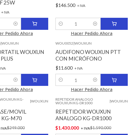
F 25W
$146.500
+ IVA
0
+ IVA
Cantidad
er Pedido Ahora
Hacer Pedido Ahora
S
|
WOUXUN
WOU0052
|
WOUXUN
ORTATIL WOUXUN
AUDIFONO WOUXUN PTT
 PLUS
CON MICRÓFONO
$11.600
 IVA
+ IVA
Cantidad
er Pedido Ahora
Hacer Pedido Ahora
 WOUXUN KG-
REPETIDOR ANALOGO
|
WOUXUN
|
WOUXUN
WOUXUN KG-DR1000
-10%
ASE/MOVIL
REPETIDOR WOUXUN
 KG-M70
ANALOGO KG-DR1000
$1.430.000
$249.000
$1.590.000
 IVA
+ IVA