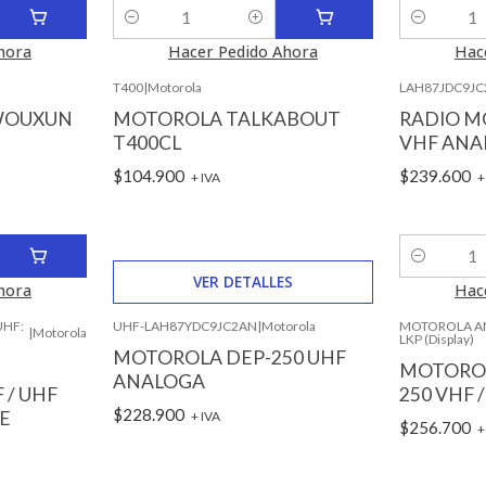
Cantidad
Cantidad
hora
Hacer Pedido Ahora
Hac
T400
|
Motorola
LAH87JDC9J
Agotado
 WOUXUN
MOTOROLA TALKABOUT
RADIO M
T400CL
VHF ANA
$104.900
$239.600
+ IVA
+
Cantidad
VER DETALLES
hora
Hac
UHF:
UHF-LAH87YDC9JC2AN
|
Motorola
MOTOROLA A
|
Motorola
LKP (Display)
MOTOROLA DEP-250 UHF
MOTOROL
ANALOGA
 / UHF
250 VHF /
$228.900
E
+ IVA
$256.700
+