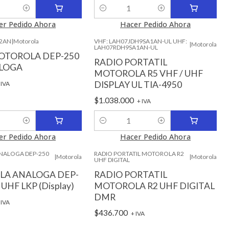
Cantidad
er Pedido Ahora
Hacer Pedido Ahora
C2AN
|
Motorola
VHF: LAH07JDH9SA1AN-UL UHF:
|
Motorola
LAH07RDH9SA1AN-UL
OTOROLA DEP-250
RADIO PORTATIL
LOGA
MOTOROLA R5 VHF / UHF
DISPLAY UL TIA-4950
 IVA
$1.038.000
+ IVA
Cantidad
er Pedido Ahora
Hacer Pedido Ahora
NALOGA DEP-250
RADIO PORTATIL MOTOROLA R2
|
Motorola
|
Motorola
UHF DIGITAL
A ANALOGA DEP-
RADIO PORTATIL
 UHF LKP (Display)
MOTOROLA R2 UHF DIGITAL
DMR
 IVA
$436.700
+ IVA