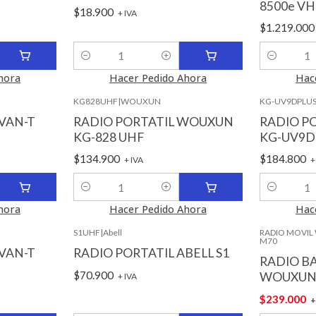
8500e VH
$18.900
+ IVA
$1.219.00
Cantidad
Cantidad
hora
Hacer Pedido Ahora
Hac
KG828UHF
|
WOUXUN
KG-UV9DPLU
VAN-T
RADIO PORTATIL WOUXUN
RADIO P
KG-828 UHF
KG-UV9D
$134.900
$184.800
+ IVA
+
Cantidad
Cantidad
hora
Hacer Pedido Ahora
Hac
S1UHF
|
Abell
RADIO MOVIL
M70
-4%
VAN-T
RADIO PORTATIL ABELL S1
RADIO B
$70.900
WOUXUN
+ IVA
$239.000
+