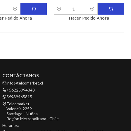
Cantidad
er Pedido Ahora
Hacer Pedido Ahora
CONTÁCTANOS
info@telcomarket.cl
+56225994343
56939465815
Telcomarket
Valencia 2259
Santiago - Ñuñoa
Región Metropolitana - Chile
Horarios: