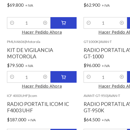
$69.800
$62.900
+ IVA
+ IVA
Cantidad
Cantidad
Hacer Pedido Ahora
Hacer Pedido A
PMLN4606
|
Motorola
GT1000K
|
AVAN-T
KIT DE VIGILANCIA
RADIO PORTATIL A
MOTOROLA
GT-1000
$79.500
$96.000
+ IVA
+ IVA
Cantidad
Cantidad
Hacer Pedido Ahora
Hacer Pedido A
ICF 4003UHF
|
Icom
AVANT-GT-950
|
AVAN-T
RADIO PORTATIL ICOM IC
RADIO PORTATIL A
F4003 UHF
GT-950K
$187.000
$64.500
+ IVA
+ IVA