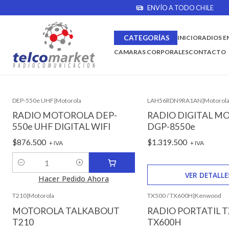
ENVÍO A TODO CHILE
Inicio
Radio por tipo de Empresa
CATEGORÍAS
INICIO
RADIOS E
Radio por tipo de Empresa
CAMARAS CORPORALES
CONTACTO
DEP-550e UHF
|
Motorola
LAH56RDN9RA1AN
|
Motorol
Agotado
RADIO MOTOROLA DEP-
RADIO DIGITAL M
550e UHF DIGITAL WIFI
DGP-8550e
$876.500
$1.319.500
+ IVA
+ IVA
Cantidad
VER DETALLE
Hacer Pedido Ahora
T210
|
Motorola
TX500 / TX600H
|
Kenwood
MOTOROLA TALKABOUT
RADIO PORTATIL T
T210
TX600H