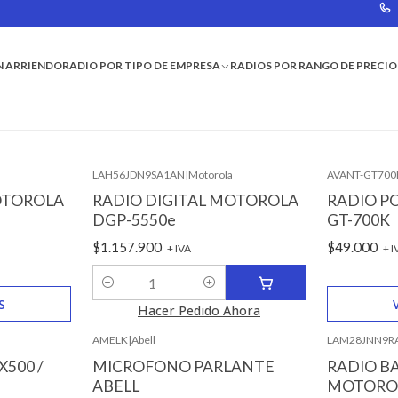
N ARRIENDO
RADIO POR TIPO DE EMPRESA
RADIOS POR RANGO DE PRECIO
a
LAH56JDN9SA1AN
|
Motorola
AVANT-GT700
No disponi
OTOROLA
RADIO DIGITAL MOTOROLA
RADIO PO
DGP-5550e
GT-700K
$1.157.900
$49.000
+ IVA
+ I
Cantidad
S
Hacer Pedido Ahora
AMELK
|
Abell
LAM28JNN9R
X500 /
MICROFONO PARLANTE
RADIO B
ABELL
MOTOROL