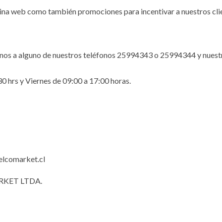
a web como también promociones para incentivar a nuestros clie
arnos a alguno de nuestros teléfonos 25994343 o 25994344 y nuestr
30 hrs y Viernes de 09:00 a 17:00 horas.
elcomarket.cl
MARKET LTDA.