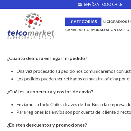
ENVÍO A TODO CHILE
Inicio
Preguntas Frecuentes
CATEGORÍAS
INICIO
RADIOS E
Preguntas Frecuentes
CAMARAS CORPORALES
CONTACTO
¿Cuánto demora en llegar mi pedido?
Una vez procesado su pedido nos comunicaremos con usted 
Los pedidos pueden ser retirados en nuestra oficina por e
¿Cuál es la cobertura y costos de envío?
Enviamos a todo Chile a través de Tur Bus o la empresa de
Para regiones los envíos son por cuenta del cliente directo
¿Existen descuentos y promociones?