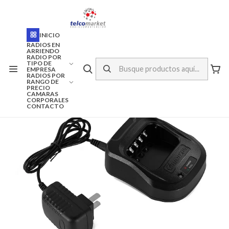
ENVÍO A TODO CHILE
Inicio
Marcas
WOUXUN
INICIO
CARGADOR CUNA WOUXUN KG-UV 9D
RADIOS EN
ARRIENDO
RADIO POR
TIPO DE
EMPRESA
RADIOS POR
RANGO DE
PRECIO
CAMARAS
CORPORALES
CONTACTO