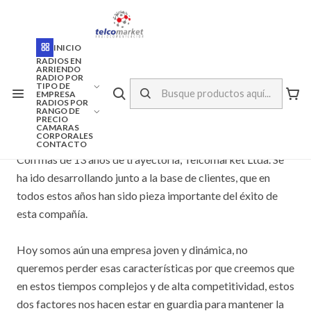
ENVÍO A TODO CHILE
Inicio
Nosotros
INICIO
RADIOS EN
ARRIENDO
RADIO POR
Nosotros
TIPO DE
EMPRESA
RADIOS POR
RANGO DE
PRECIO
CAMARAS
CORPORALES
CONTACTO
Con mas de 13 años de trayectoria, Telcomarket Ltda. Se
ha ido desarrollando junto a la base de clientes, que en
todos estos años han sido pieza importante del éxito de
esta compañía.
Hoy somos aún una empresa joven y dinámica, no
queremos perder esas características por que creemos que
en estos tiempos complejos y de alta competitividad, estos
dos factores nos hacen estar en guardia para mantener la