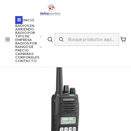
ENVÍO A TODO CHILE
Inicio
Marcas
Kenwood
INICIO
RADIO PORTATIL KENWOOD UHF NX-1300AK2 DISPLAY
RADIOS EN
ARRIENDO
RADIO POR
TIPO DE
EMPRESA
RADIOS POR
RANGO DE
PRECIO
CAMARAS
CORPORALES
CONTACTO