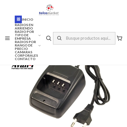
ENVÍO A TODO CHILE
Inicio
Marcas
AVAN-T
INICIO
CARGADOR CUNA AVAN-T GT-700K
RADIOS EN
ARRIENDO
RADIO POR
TIPO DE
EMPRESA
RADIOS POR
RANGO DE
PRECIO
CAMARAS
CORPORALES
CONTACTO