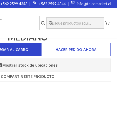
+562 2599 4343
|
+562 2599 4344
|
info@telcomarket.cl
COMPRA O ARRIENDA EQUIPOS
|
NO PARLANTE WOUXUN
MEDIANO
EGAR AL CARRO
HACER PEDIDO AHORA
Mostrar stock de ubicaciones
COMPARTIR ESTE PRODUCTO