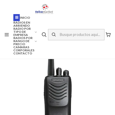
ENVÍO A TODO CHILE
Inicio
Marcas
Kenwood
INICIO
RADIO PORTATIL KENWOOD TK-3000K UHF
RADIOS EN
ARRIENDO
RADIO POR
TIPO DE
EMPRESA
RADIOS POR
RANGO DE
PRECIO
CAMARAS
CORPORALES
CONTACTO