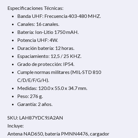
Especificaciones Técnicas:
Banda UHF: Frecuencia 403-480 MHZ.
Canales: 16 canales.
Batería: Ion-Litio 1750 mAH.
Potencia UHF: 4W.
Duración batería: 12 horas.
Espaciamiento: 12,5 / 25 KHZ.
Grado de protección: IP54.
Cumple normas militares (MIL-STD 810
C/D/E/F/G/H).
Medidas: 120.0 x 55.0 x 34.7 mm.
Peso: 276 g.
Garantía: 2 años.
SKU: LAH87YDC9JA2AN
Incluye:
Antena NAD650, batería PMNN4476, cargador