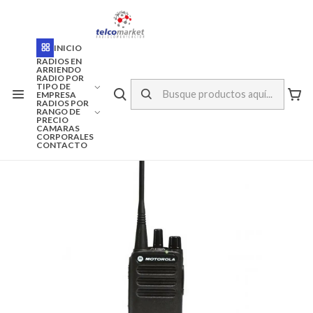
ENVÍO A TODO CHILE
Inicio
Marcas
Motorola
Vertex
INICIO
RADIO MOTOROLA DEP-250 DIGITAL UHF DMR
RADIOS EN
ARRIENDO
RADIO POR
TIPO DE
EMPRESA
RADIOS POR
RANGO DE
PRECIO
CAMARAS
CORPORALES
CONTACTO