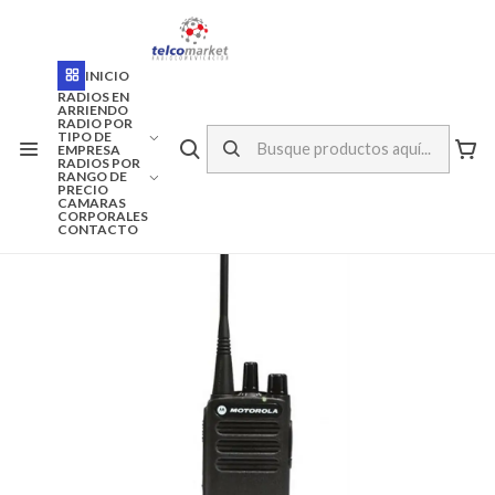
ENVÍO A TODO CHILE
Inicio
Marcas
Motorola
INICIO
MOTOROLA DEP-250 UHF ANALOGA
RADIOS EN
ARRIENDO
RADIO POR
TIPO DE
EMPRESA
RADIOS POR
RANGO DE
PRECIO
CAMARAS
CORPORALES
CONTACTO