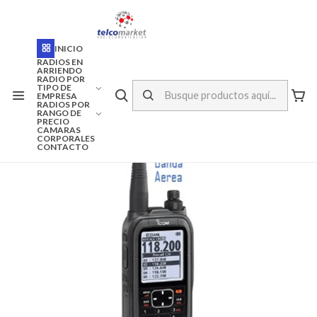
ENVÍO A TODO CHILE
Inicio
Marcas
Icom
INICIO
RADIO PORTATIL AEREA ICOM IC-A25.
RADIOS EN
ARRIENDO
RADIO POR
TIPO DE
EMPRESA
RADIOS POR
RANGO DE
PRECIO
CAMARAS
CORPORALES
CONTACTO