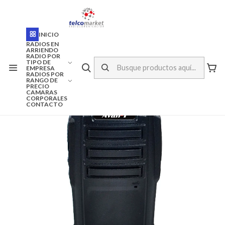
ENVÍO A TODO CHILE
Inicio
Marcas
AVAN-T
INICIO
RADIO PORTATIL AVAN-T GT-950K
RADIOS EN
ARRIENDO
RADIO POR
TIPO DE
EMPRESA
RADIOS POR
RANGO DE
PRECIO
CAMARAS
CORPORALES
CONTACTO