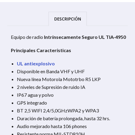
DESCRIPCIÓN
Equipo de radio
Intrínsecamente Seguro UL TIA-4950
Principales Características
UL antiexplosivo
Disponible en Banda VHF y UHF
Nueva línea Motorola Mototrbo R5 LKP
2 niveles de Supresión de ruido IA
IP67 agua y polvo
GPS integrado
BT 2,5 WIFI 2,4/5,0GHzWPA2 y WPA3
Duración de batería prolongada, hasta 32 hrs.
Audio mejorado hasta 106 phones
Resistente norma MIL-STD810H