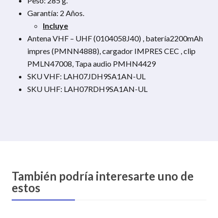
Peso: 285 g.
Garantía: 2 Años.
Incluye
Antena VHF – UHF (0104058J40) , batería2200mAh
impres (PMNN4888), cargador IMPRES CEC , clip
PMLN47008, Tapa audio PMHN4429
SKU VHF: LAH07JDH9SA1AN-UL
SKU UHF: LAH07RDH9SA1AN-UL
También podría interesarte uno de
estos