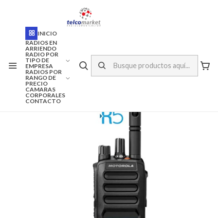
ENVÍO A TODO CHILE
Inicio
Marcas
Motorola
INICIO
RADIO PORTATIL MOTOROLA R5 VHF / UHF DISPLAY UL
TIA-4950
RADIOS EN
ARRIENDO
RADIO POR
TIPO DE
EMPRESA
RADIOS POR
RANGO DE
PRECIO
CAMARAS
CORPORALES
CONTACTO