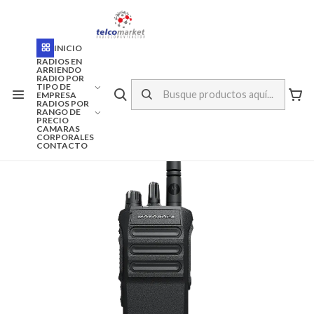
ENVÍO A TODO CHILE
Inicio
Marcas
Motorola
INICIO
RADIO PORTATIL MOTOROLA R7 ENABLE VHF o UHF
(DGP8050e)
RADIOS EN
ARRIENDO
RADIO POR
TIPO DE
EMPRESA
RADIOS POR
RANGO DE
PRECIO
CAMARAS
CORPORALES
CONTACTO