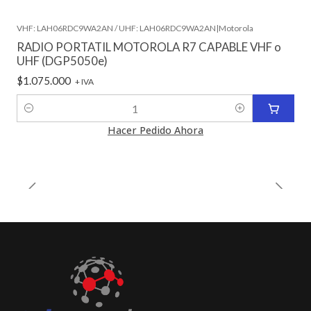
VHF: LAH06RDC9WA2AN / UHF: LAH06RDC9WA2AN
|
Motorola
RADIO PORTATIL MOTOROLA R7 CAPABLE VHF o
UHF (DGP5050e)
$1.075.000
+ IVA
Cantidad
Hacer Pedido Ahora