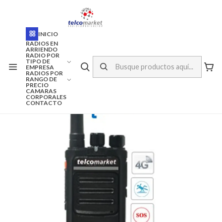
ENVÍO A TODO CHILE
Inicio
Arriendo
INICIO
ARRIENDO RADIO PORTATIL 4G TH-510 CON COBERTURA
NACIONAL
RADIOS EN
ARRIENDO
RADIO POR
TIPO DE
EMPRESA
RADIOS POR
RANGO DE
PRECIO
CAMARAS
CORPORALES
CONTACTO