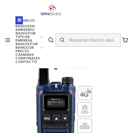
ENVÍO A TODO CHILE
Inicio
Arriendo
INICIO
ARRIENDO RADIO PORTATIL 4G TH-288 CON COBERTURA
NACIONAL
RADIOS EN
ARRIENDO
RADIO POR
TIPO DE
EMPRESA
RADIOS POR
RANGO DE
PRECIO
CAMARAS
CORPORALES
CONTACTO