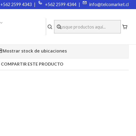
+562 2599 4343
|
+562 2599 4344
|
info@telcomarket.cl
COMPRA O ARRIENDA EQUIPOS
|
ATERIA ABELL S1
Mostrar stock de ubicaciones
COMPARTIR ESTE PRODUCTO