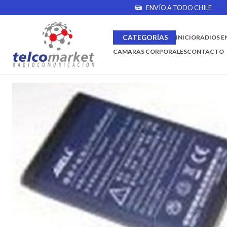
ENVÍO A TODO CHILE
Inicio
Marcas
Abell
BATERIA ABELL S1
CATEGORÍAS
INICIO
RADIOS E
CAMARAS CORPORALES
CONTACTO