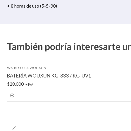
• 8 horas de uso (5-5-90)
También podría interesarte u
WX-BLO-004
|
WOUXUN
BATERÍA WOUXUN KG-833 / KG-UV1
$28.000
+ IVA
Cantidad