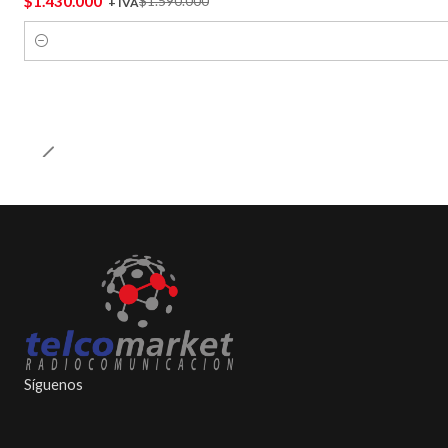
$1.430.000
$1.590.000
+ IVA
Cantidad
Síguenos