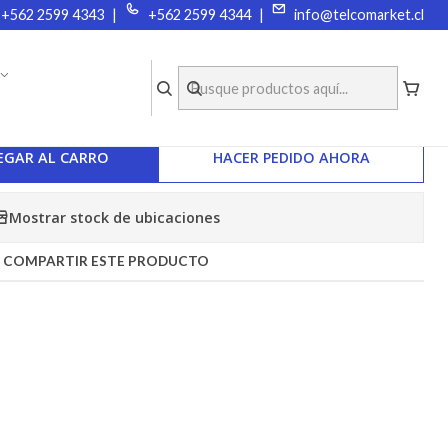
+562 2599 4343
|
+562 2599 4344
|
info@telcomarket.cl
COMPRA O ARRIENDA EQUIPOS
|
ROGRAMACIÓN USB WOUXUN
EGAR AL CARRO
HACER PEDIDO AHORA
Mostrar stock de ubicaciones
COMPARTIR ESTE PRODUCTO